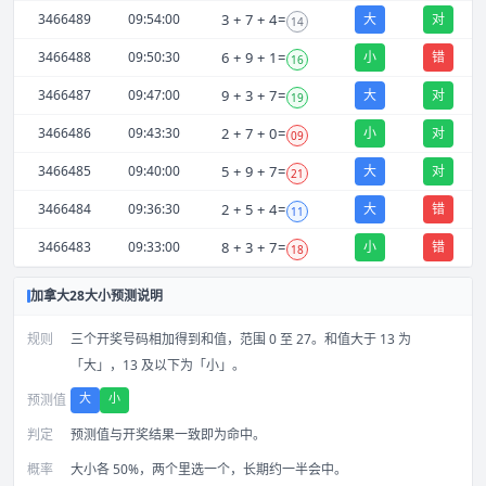
3466489
09:54:00
3
+
7
+
4
=
大
对
14
3466488
09:50:30
6
+
9
+
1
=
小
错
16
3466487
09:47:00
9
+
3
+
7
=
大
对
19
3466486
09:43:30
2
+
7
+
0
=
小
对
09
3466485
09:40:00
5
+
9
+
7
=
大
对
21
3466484
09:36:30
2
+
5
+
4
=
大
错
11
3466483
09:33:00
8
+
3
+
7
=
小
错
18
加拿大28大小预测说明
规则
三个开奖号码相加得到和值，范围 0 至 27。和值大于 13 为
「大」，13 及以下为「小」。
大
小
预测值
判定
预测值与开奖结果一致即为命中。
概率
大小各 50%，两个里选一个，长期约一半会中。