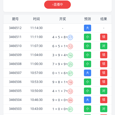
直播中
期号
时间
开奖
预测
结果
-
3466512
11:14:30
-
大
3466511
11:11:00
4
+
5
+
8
=
小
错
17
3466510
11:07:30
6
+
5
+
1
=
小
对
12
3466509
11:04:00
3
+
9
+
4
=
小
错
16
3466508
11:00:30
7
+
9
+
9
=
小
错
25
3466507
10:57:00
0
+
1
+
6
=
大
错
07
3466506
10:53:30
9
+
8
+
1
=
小
错
18
3466505
10:50:00
4
+
1
+
7
=
小
对
12
3466504
10:46:30
9
+
0
+
0
=
大
错
09
3466503
10:43:00
1
+
0
+
0
=
小
对
01