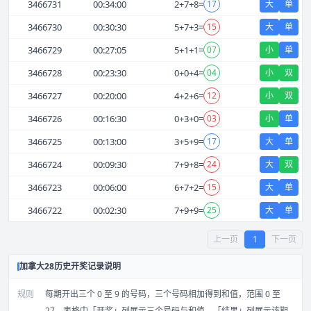
3466731
00:34:00
2
+
7
+
8
=
17
大
单
3466730
00:30:30
5
+
7
+
3
=
15
大
单
3466729
00:27:05
5
+
1
+
1
=
07
小
单
3466728
00:23:30
0
+
0
+
4
=
04
小
双
3466727
00:20:00
4
+
2
+
6
=
12
小
双
3466726
00:16:30
0
+
3
+
0
=
03
小
单
3466725
00:13:00
3
+
5
+
9
=
17
大
单
3466724
00:09:30
7
+
9
+
8
=
24
大
双
3466723
00:06:00
6
+
7
+
2
=
15
大
单
3466722
00:02:30
7
+
9
+
9
=
25
大
单
上一页
1
下一页
加拿大28历史开奖记录说明
规则
每期开出三个 0 至 9 的号码，三个号码相加得到和值，范围 0 至
27。表格中「开奖」列展示三个号码与和值，「结果」列展示该期