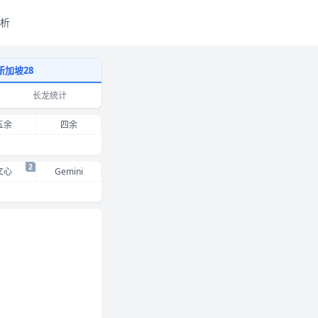
析
新加坡28
长龙统计
五余
四余
2
文心
Gemini