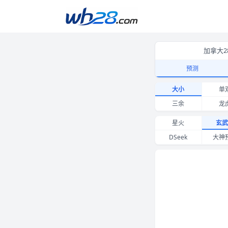
加拿大2
预测
新加坡28大小预测 玄
大小
单
三余
龙
星火
玄武
DSeek
大神