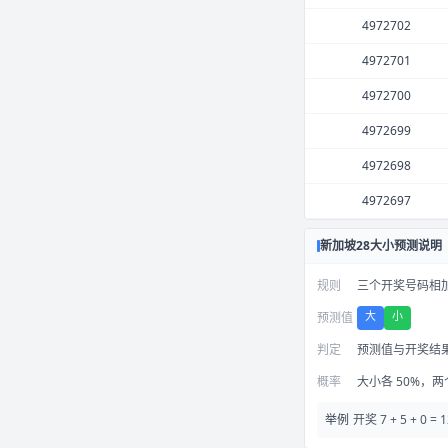
4972702
4972701
4972700
4972699
4972698
4972697
新加坡28大小预测说明
规则
三个开奖号码相加得
大
小
预测值
判定
预测值与开奖结
概率
大小各 50%，
举例
开奖 7 + 5 +