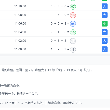
11:10:00
4
+
3
+
0
=
大
07
11:08:00
3
+
6
+
9
=
大
18
11:06:00
0
+
0
+
8
=
小
08
11:04:00
9
+
1
+
6
=
大
16
11:02:00
0
+
8
+
5
=
大
13
11:00:00
1
+
9
+
3
=
大
13
到和值，范围 0 至 27。和值大于 13 为「大」，13 及以下为「小」。
果一致即为命中。
两个里选一个，长期约一半会中。
 0 = 12，12 不大于 13，本期结果为小，预测小命中、预测大未命中。