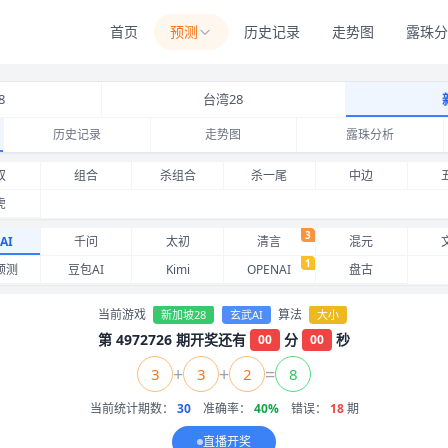
首页
预测
历史记录
走势图
露珠分
8
台湾28
历史记录
走势图
露珠分析
武AI 近期命中记录与准确率
双
组合
杀组合
杀一尾
中边
虎
3
AI
千问
太初
清言
混元
1
预测
豆包AI
Kimi
OPENAI
盘古
当前游戏
算法
新加坡28
玄武AI
大小
第 4972726 期开奖还有
分
秒
00
00
+
+
=
3
3
2
8
当前统计期数：
30
准确率：
40%
错误：
18
期
直播开奖