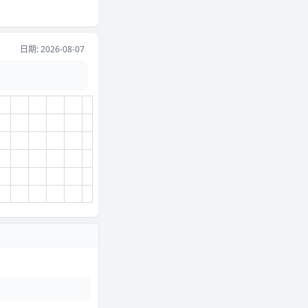
日期: 2026-08-07