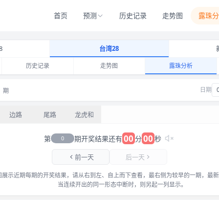
首页
预测
历史记录
走势图
露珠分
8
台湾28
历史记录
走势图
露珠分析
26-08-07 连开与交替记录
日期
期
边路
尾路
龙虎和
00
00
第
期开奖结果还有
分
秒
0
前一天
后一天
图展示近期每期的开奖结果，请从右到左、自上而下查看，最右侧为较早的一期，最新
当连续开出的同一形态中断时，则另起一列显示。