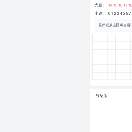
大路：
14 15 16 17 18
小路：
0 1 2 3 4 5 6 7
悬停或点击圆点查看
线条版