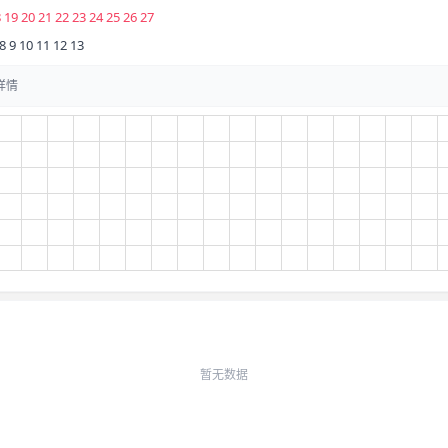
 19 20 21 22 23 24 25 26 27
 8 9 10 11 12 13
详情
暂无数据