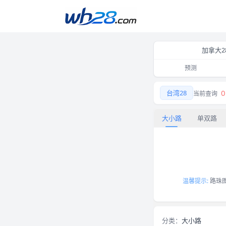
加拿大2
预测
台湾28大小路露珠图 20
0
台湾28
当前查询
大小路
单双路
温馨提示:
路珠
分类：
大小路