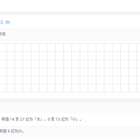
0】期)
详情
值 14 至 27 记为「大」，0 至 13 记为「小」。
和值 9 记为小。