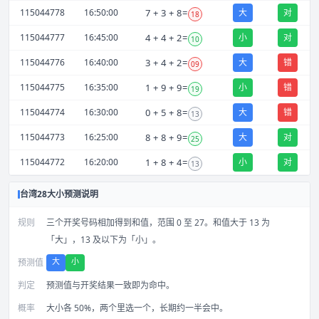
115044778
16:50:00
7
+
3
+
8
=
大
对
18
115044777
16:45:00
4
+
4
+
2
=
小
对
10
115044776
16:40:00
3
+
4
+
2
=
大
错
09
115044775
16:35:00
1
+
9
+
9
=
小
错
19
115044774
16:30:00
0
+
5
+
8
=
大
错
13
115044773
16:25:00
8
+
8
+
9
=
大
对
25
115044772
16:20:00
1
+
8
+
4
=
小
对
13
台湾28大小预测说明
规则
三个开奖号码相加得到和值，范围 0 至 27。和值大于 13 为
「大」，13 及以下为「小」。
大
小
预测值
判定
预测值与开奖结果一致即为命中。
概率
大小各 50%，两个里选一个，长期约一半会中。