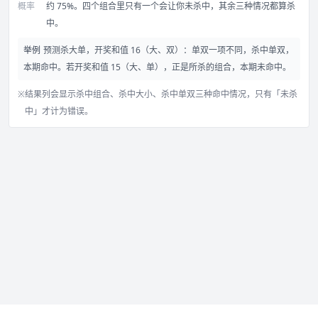
概率
约 75%。四个组合里只有一个会让你未杀中，其余三种情况都算杀
中。
举例
预测杀大单，开奖和值 16（大、双）：单双一项不同，杀中单双，
本期命中。若开奖和值 15（大、单），正是所杀的组合，本期未命中。
※
结果列会显示杀中组合、杀中大小、杀中单双三种命中情况，只有「未杀
中」才计为错误。