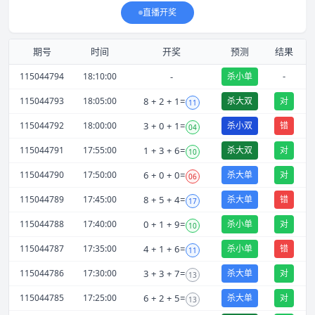
直播开奖
期号
时间
开奖
预测
结果
-
115044794
18:10:00
-
杀小单
115044793
18:05:00
8
+
2
+
1
=
杀大双
对
11
115044792
18:00:00
3
+
0
+
1
=
杀小双
错
04
115044791
17:55:00
1
+
3
+
6
=
杀大双
对
10
115044790
17:50:00
6
+
0
+
0
=
杀大单
对
06
115044789
17:45:00
8
+
5
+
4
=
杀大单
错
17
115044788
17:40:00
0
+
1
+
9
=
杀小单
对
10
115044787
17:35:00
4
+
1
+
6
=
杀小单
错
11
115044786
17:30:00
3
+
3
+
7
=
杀大单
对
13
115044785
17:25:00
6
+
2
+
5
=
杀大单
对
13