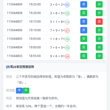
115044809
19:25:00
3
+
0
+
2
=
单
对
05
115044808
19:20:00
3
+
8
+
5
=
双
对
16
115044807
19:15:00
5
+
1
+
8
=
单
错
14
115044806
19:10:00
7
+
9
+
5
=
单
对
21
115044805
19:05:00
1
+
8
+
7
=
双
对
16
115044804
19:00:00
7
+
6
+
3
=
双
对
16
115044803
18:55:00
9
+
6
+
9
=
双
对
24
台湾28单双预测说明
规则
三个开奖号码相加得到和值，和值为奇数即为「单」，偶数即为
「双」。
单
双
预测值
判定
预测值与开奖结果一致即为命中。
概率
单双各 50%，两个里选一个，长期约一半会中。